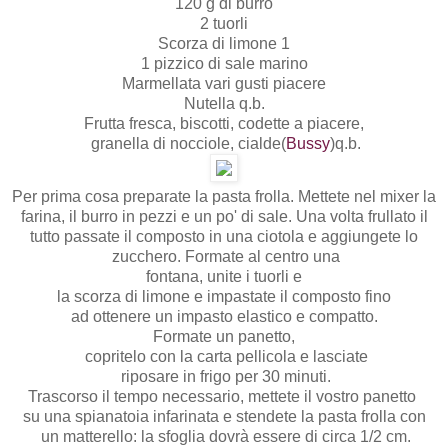
120 g di burro
2 tuorli
Scorza di limone 1
1 pizzico di sale marino
Marmellata vari gusti piacere
Nutella q.b.
Frutta fresca, biscotti, codette a piacere,
granella di nocciole, cialde(
Bussy
)q.b.
Per prima cosa preparate la pasta frolla. Mettete nel mixer la
farina, il burro in pezzi e un po' di sale. Una volta frullato il
tutto passate il composto in una ciotola e aggiungete lo
zucchero. Formate al centro una
fontana, unite i tuorli e
la scorza di limone e impastate il composto fino
ad ottenere un impasto elastico e compatto.
Formate un panetto,
copritelo con la carta pellicola e lasciate
riposare in frigo per 30 minuti.
Trascorso il tempo necessario, mettete il vostro panetto
su una spianatoia infarinata e stendete la pasta frolla con
un matterello: la sfoglia dovrà essere di circa 1/2 cm.