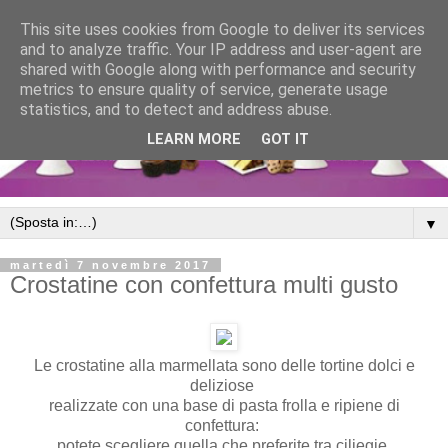
This site uses cookies from Google to deliver its services
and to analyze traffic. Your IP address and user-agent are
shared with Google along with performance and security
metrics to ensure quality of service, generate usage
statistics, and to detect and address abuse.
LEARN MORE
GOT IT
▼
martedì 7 novembre 2017
Crostatine con confettura multi gusto
Le crostatine alla marmellata sono delle tortine dolci e
deliziose
realizzate con una base di pasta frolla e ripiene di
confettura:
potete scegliere quella che preferite tra ciliegie,