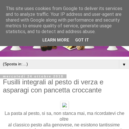
This site uses cookies from Google to deliver its services
and to analyze traffic. Your IP address and user-agent are
shared with Google along with performance and security
metrics to ensure quality of service, generate usage
statistics, and to detect and address abuse.
LEARN MORE
GOT IT
▼
mercoledì 24 ottobre 2018
Fusilli integrali al pesto di verza e
asparagi con pancetta croccante
La pasta al pesto, si sa, non stanca mai, ma ricordatevi che
oltre
al classico pesto alla genovese, ne esistono tantissime