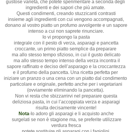
gustose varietà, che potete sperimentare a seconda degli
ingredienti e dei sapori che più amate.
Questi condimenti, creando stuzzicanti contrasti
insieme agli ingredienti con cui vengono accompagnati,
donano al vostro piatto un profumo avvolgente e un sapore
intenso a cui non saprete rinunciare.
Io vi propongo la pasta
integrale con il pesto di verza, asparagi e pancetta
croccante, un primo piatto semplice da preparare
ma allo stesso tempo sfizioso, in cui il gusto delicato
ma allo stesso tempo intenso della verza incontra il
sapore raffinato e deciso dell’asparago e la croccantezza
e il profumo della pancetta. Una ricetta perfetta per
iniziare un pranzo o una cena con un piatto dal condimento
particolare e originale, perfetto anche per i vegetariani
(ovviamente eliminando la pancetta).
Non vi resta che sbizzarrirvi nel preparare questa
deliziosa pasta, in cui l’accoppiata verza e asparagi
risulta decisamente vincente!
Nota
-Io adoro gli asparagi e li acquisto anche
surgelati se non è stagione ma, se preferite utilizzare
verdura fresca
potete sostituire gli asparagi con i fagiolini,