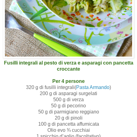
Fusilli integrali al pesto di verza e asparagi con pancetta
croccante
Per 4 persone
320 g di fusilli integrali(
Pasta Armando
)
200 g di asparagi surgelati
500 g di verza
50 g di pecorino
50 g di parmigiano reggiano
20 g di pinoli
100 g di pancetta affumicata
Olio evo ¾ cucchiai
1 spicchio d’aglio (facoltativo)