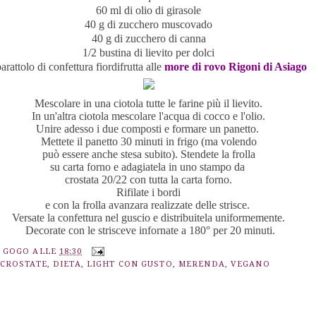
60 ml di olio di girasole
40 g di zucchero muscovado
40 g di zucchero di canna
1/2 bustina di lievito per dolci
arattolo di confettura fiordifrutta alle
more di rovo Rigoni di Asiago
Mescolare in una ciotola tutte le farine più il lievito.
In un'altra ciotola mescolare l'acqua di cocco e l'olio.
Unire adesso i due composti e formare un panetto.
Mettete il panetto 30 minuti in frigo (ma volendo
può essere anche stesa subito). Stendete la frolla
su carta forno e adagiatela in uno stampo da
crostata 20/22 con tutta la carta forno.
Rifilate i bordi
e con la frolla avanzara realizzate delle strisce.
Versate la confettura nel guscio e distribuitela uniformemente.
Decorate con le strisceve infornate a 180° per 20 minuti.
A GOGO
ALLE
18:30
CROSTATE
,
DIETA
,
LIGHT CON GUSTO
,
MERENDA
,
VEGANO