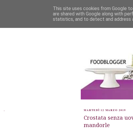
This site uses cookies from Google to 
are shared with Google along with per
statistics, and to detect and address 
.
MARTEDÌ 12 MARZO 2019
Crostata senza uov
mandorle