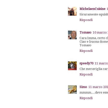
MichelaenCuisine
Sicuramente squisi
Rispondi
Tomaso
10 marzo 2
Cara Imma, certo ch
Ciao e buona domen
Tomaso
Rispondi
speedy70
11 marzo
Che meraviglia cara
Rispondi
Simo
11 marzo 201
mmmm....deve esser
Rispondi