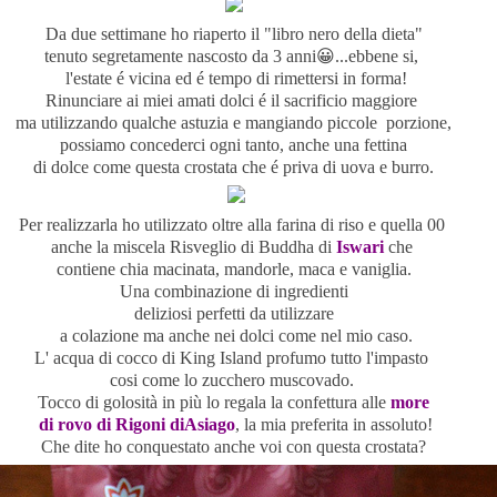
Da due settimane ho riaperto il "libro nero della dieta"
tenuto segretamente nascosto da 3 anni
😀
...ebbene si,
l'estate é vicina ed é tempo di rimettersi in forma!
Rinunciare ai miei amati dolci é il sacrificio maggiore
ma utilizzando qualche astuzia e mangiando piccole
porzione,
possiamo concederci ogni tanto, anche una fettina
di dolce come questa crostata che é priva di uova e burro.
Per realizzarla ho utilizzato oltre alla farina di riso e quella 00
anche la miscela Risveglio di Buddha di
Iswari
che
contiene chia macinata, mandorle, maca e vaniglia.
Una combinazione di ingredienti
deliziosi perfetti da utilizzare
a colazione ma anche nei dolci come nel mio caso.
L' acqua di cocco di King Island profumo tutto l'impasto
cosi come lo zucchero muscovado.
Tocco di golosità in più lo regala la confettura alle
more
di rovo di Rigoni diAsiago
, la mia preferita in assoluto!
Che dite ho conquestato anche voi con questa crostata?