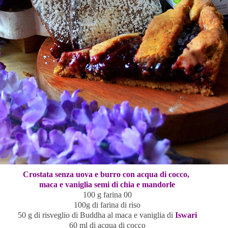
Crostata senza uova e burro con acqua di cocco,
maca e vaniglia semi di chia e mandorle
100 g farina 00
100g di farina di riso
50 g di risveglio di Buddha al maca e vaniglia di
Iswari
60 ml di acqua di cocco