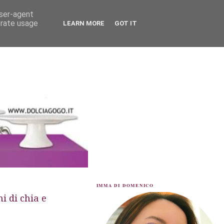
user-agent
erate usage
LEARN MORE
GOT IT
IMMA DI DOMENICO
i di chia e