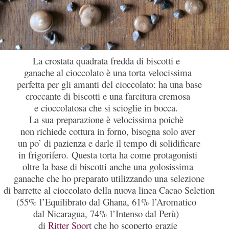
La crostata quadrata fredda di biscotti e
ganache al cioccolato è una torta velocissima
perfetta per gli amanti del cioccolato: ha una base
croccante di biscotti e una farcitura cremosa
e cioccolatosa che si scioglie in bocca.
La sua preparazione è velocissima poichè
non richiede cottura in forno, bisogna solo aver
un po’ di pazienza e darle il tempo di solidificare
in frigorifero. Questa torta ha come protagonisti
oltre la base di biscotti anche una golosissima
ganache che ho preparato utilizzando una selezione
di barrette al cioccolato del
la nuova linea Cacao Seletion
(55% l’Equilibrato dal Ghana, 61% l’Aromatico
dal Nicaragua, 74% l’Intenso dal Perù)
di
Ritter Spor
t che ho scoperto grazie