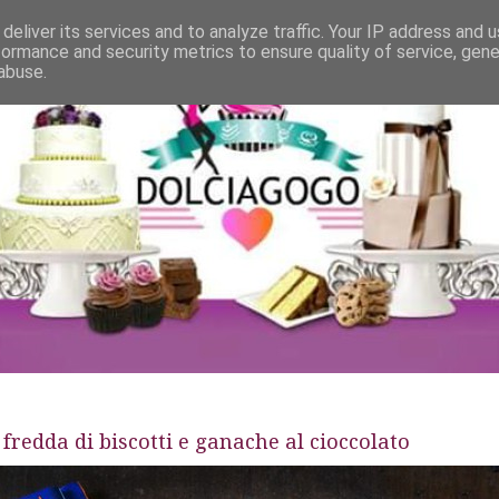
deliver its services and to analyze traffic. Your IP address and 
formance and security metrics to ensure quality of service, gen
abuse.
fredda di biscotti e ganache al cioccolato