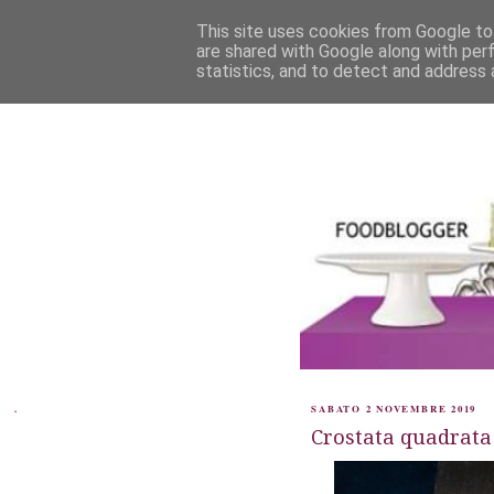
This site uses cookies from Google to 
are shared with Google along with per
statistics, and to detect and address 
.
SABATO 2 NOVEMBRE 2019
Crostata quadrata 