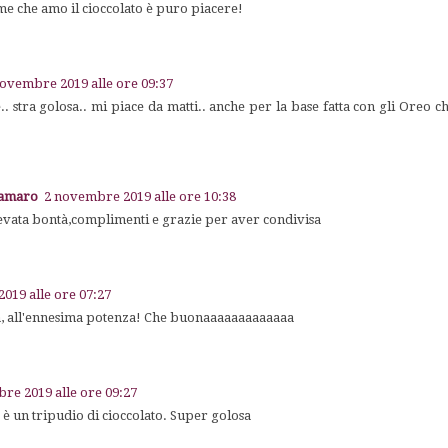
me che amo il cioccolato è puro piacere!
novembre 2019 alle ore 09:37
.. stra golosa.. mi piace da matti.. anche per la base fatta con gli Oreo 
oamaro
2 novembre 2019 alle ore 10:38
levata bontà,complimenti e grazie per aver condivisa
019 alle ore 07:27
, all'ennesima potenza! Che buonaaaaaaaaaaaaa
re 2019 alle ore 09:27
 un tripudio di cioccolato. Super golosa