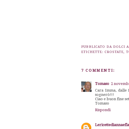
PUBBLICATO DA
DOLCI 
ETICHETTE:
CROSTATE
,
T
7 COMMENTI:
Tomaso
2 novembr
Cara Imma, dalle f
sognerò!!!
Ciao e buon fine se
Tomaso
Rispondi
Lericettediannaefl