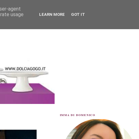
user-agent
erate usage
LEARN MORE
GOT IT
IMMA DI DOMENICO