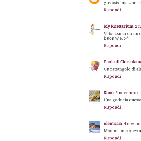
gustosissima...per 
Rispondi
My Ricettarium
2 
Velocissima da fare
buon w.e. :-*
Rispondi
Paola di Cioccolat
Un rettangolo di e
Rispondi
Simo
3 novembre 2
Una goduria questa
Rispondi
elenuccia
4 novemb
Mamma mia questa è
Rispondi