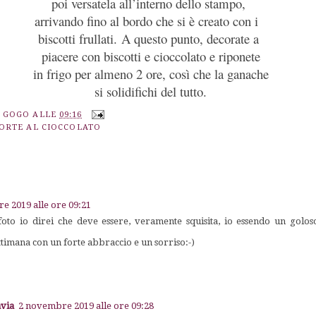
poi versatela all’interno dello stampo,
arrivando fino al bordo che si è creato con i
biscotti frullati. A questo punto, decorate a
piacere con biscotti e cioccolato e riponete
in frigo per almeno 2 ore, così che la ganache
si solidifichi del tutto.
A GOGO
ALLE
09:16
ORTE AL CIOCCOLATO
e 2019 alle ore 09:21
oto io direi che deve essere, veramente squisita, io essendo un golo
ttimana con un forte abbraccio e un sorriso:-)
avia
2 novembre 2019 alle ore 09:28