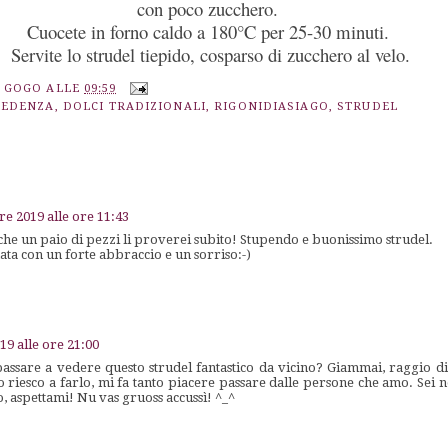
con poco zucchero.
Cuocete in forno caldo a 180°C per 25-30 minuti.
Servite lo strudel tiepido, cosparso di zucchero al velo.
A GOGO
ALLE
09:59
REDENZA
,
DOLCI TRADIZIONALI
,
RIGONIDIASIAGO
,
STRUDEL
e 2019 alle ore 11:43
he un paio di pezzi li proverei subito! Stupendo e buonissimo strudel.
ta con un forte abbraccio e un sorriso:-)
9 alle ore 21:00
passare a vedere questo strudel fantastico da vicino? Giammai, raggio d
 riesco a farlo, mi fa tanto piacere passare dalle persone che amo. Sei 
, aspettami! Nu vas gruoss accussì! ^_^