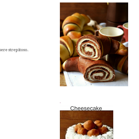
sere strepitoso.
.