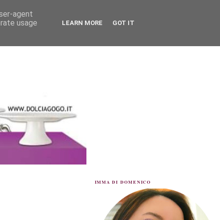
user-agent
erate usage
LEARN MORE
GOT IT
IMMA DI DOMENICO