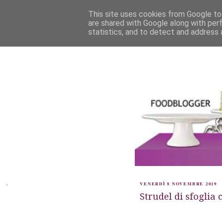
This site uses cookies from Google to 
are shared with Google along with per
statistics, and to detect and address 
.
VENERDÌ 8 NOVEMBRE 2019
Strudel di sfoglia