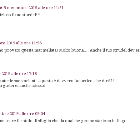
me
9 novembre 2019 alle ore 11:31
zioso il tuo sturdel!!!
e 2019 alle ore 11:56
ho provato questa marmellata! Molto buona.... Anche il tuo strudel dev'es
2019 alle ore 17:18
tutte le sue varianti...questo è davvero fantastico, che dirti?!
la gusterei anche adesso!
bre 2019 alle ore 09:04
e usare il rotolo di sfoglia che da qualche giorno staziona in frigo