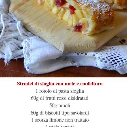
Strudel di sfoglia con mele e confettura
1 rotolo di pasta sfoglia
60g di frutti rossi disidratati
50g
pinoli
60g di biscotti tipo savoiardi
1 scorza limone non trattato
4 mele renette