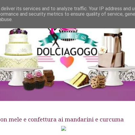
deliver its services and to analyze traffic. Your IP address and 
formance and security metrics to ensure quality of service, gen
abuse.
 con mele e confettura ai mandarini e curcuma