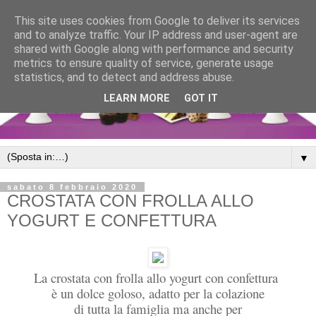
This site uses cookies from Google to deliver its services
and to analyze traffic. Your IP address and user-agent are
shared with Google along with performance and security
metrics to ensure quality of service, generate usage
statistics, and to detect and address abuse.
LEARN MORE
GOT IT
▼
sabato 8 febbraio 2020
CROSTATA CON FROLLA ALLO
YOGURT E CONFETTURA
La crostata con frolla allo yogurt con confettura
è un dolce goloso, adatto per la colazione
di tutta la famiglia ma anche per