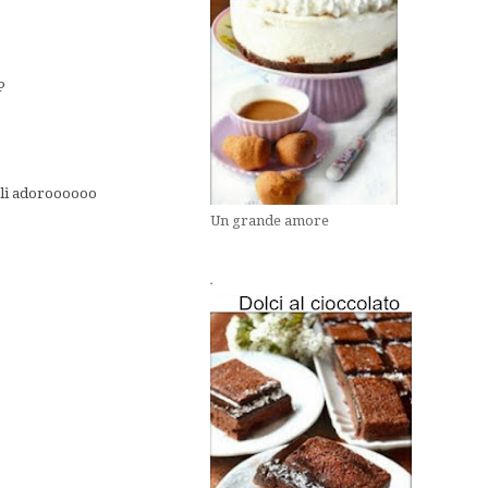
P
a li adoroooooo
Un grande amore
.