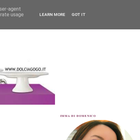
user-agent
erate usage
LEARN MORE
GOT IT
IMMA DI DOMENICO