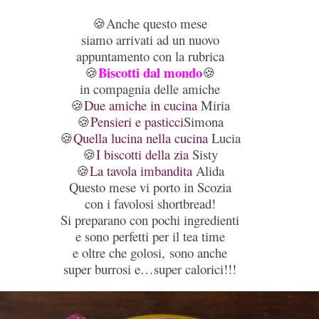
Anche questo mese
🍪
siamo arrivati ad un nuovo
appuntamento con la rubrica
Biscotti dal mondo
🍪
🍪
in compagnia delle amiche
Due amiche in cucina
Miria
🍪
Pensieri e pasticci
Simona
🍪
Quella lucina nella cucina
Lucia
🍪
I biscotti della zia
Sisty
🍪
La tavola imbandita
Alida
🍪
Questo mese vi porto in Scozia
con i favolosi shortbread!
Si preparano con pochi ingredienti
e sono perfetti per il tea time
e oltre che golosi, sono anche
super burrosi e…super calorici!!!