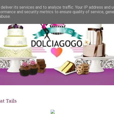
deliver its services and to analyze traffic. Your IP address and 
formance and security metrics to ensure quality of service, gen
abuse.
at Tails