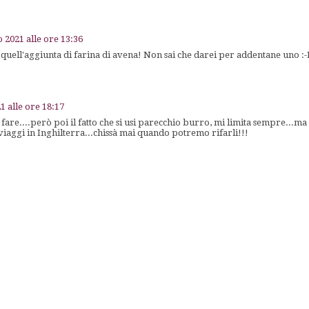
 2021 alle ore 13:36
 quell'aggiunta di farina di avena! Non sai che darei per addentane uno :-
1 alle ore 18:17
 fare....però poi il fatto che si usi parecchio burro, mi limita sempre...m
viaggi in Inghilterra...chissà mai quando potremo rifarli!!!