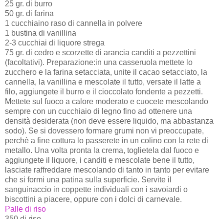
25 gr. di burro
50 gr. di farina
1 cucchiaino raso di cannella in polvere
1 bustina di vanillina
2-3 cucchiai di liquore strega
75 gr. di cedro e scorzette di arancia canditi a pezzettini
(facoltativi). Preparazione:in una casseruola mettete lo
zucchero e la farina setacciata, unite il cacao setacciato, la
cannella, la vanillina e mescolate il tutto, versate il latte a
filo, aggiungete il burro e il cioccolato fondente a pezzetti.
Mettete sul fuoco a calore moderato e cuocete mescolando
sempre con un cucchiaio di legno fino ad ottenere una
densità desiderata (non deve essere liquido, ma abbastanza
sodo). Se si dovessero formare grumi non vi preoccupate,
perchè a fine cottura lo passerete in un colino con la rete di
metallo. Una volta pronta la crema, toglietela dal fuoco e
aggiungete il liquore, i canditi e mescolate bene il tutto,
lasciate raffreddare mescolando di tanto in tanto per evitare
che si formi una patina sulla superficie. Servite il
sanguinaccio in coppette individuali con i savoiardi o
biscottini a piacere, oppure con i dolci di carnevale.
Palle di riso
350 di riso