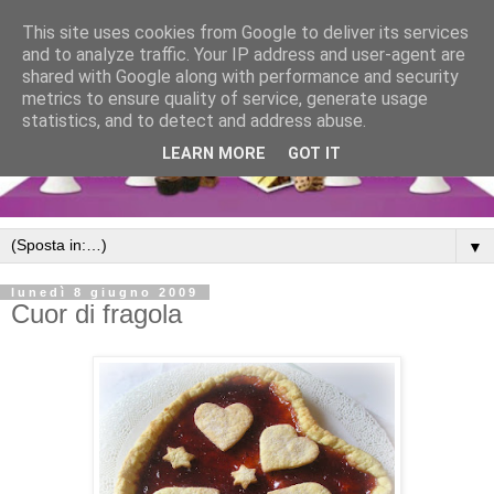
This site uses cookies from Google to deliver its services
and to analyze traffic. Your IP address and user-agent are
shared with Google along with performance and security
metrics to ensure quality of service, generate usage
statistics, and to detect and address abuse.
LEARN MORE
GOT IT
▼
lunedì 8 giugno 2009
Cuor di fragola