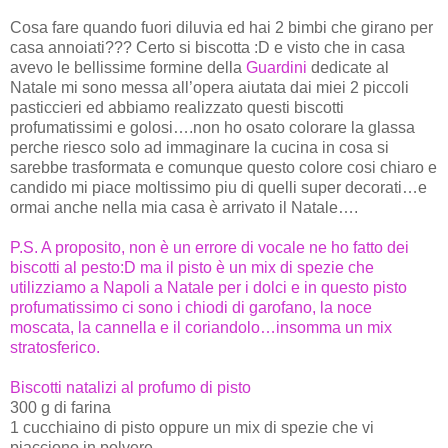
Cosa fare quando fuori diluvia ed hai 2 bimbi che girano per
casa annoiati??? Certo si biscotta :D e visto che in casa
avevo le bellissime formine della
Guardini
dedicate al
Natale mi sono messa all’opera aiutata dai miei 2 piccoli
pasticcieri ed abbiamo realizzato questi biscotti
profumatissimi e golosi….non ho osato colorare la glassa
perche riesco solo ad immaginare la cucina in cosa si
sarebbe trasformata e comunque questo colore cosi chiaro e
candido mi piace moltissimo piu di quelli super decorati…e
ormai anche nella mia casa è arrivato il Natale….
P.S. A proposito, non è un errore di vocale ne ho fatto dei
biscotti al pesto:D ma il pisto è un mix di spezie che
utilizziamo a Napoli a Natale per i dolci e in questo pisto
profumatissimo ci sono i chiodi di garofano, la noce
moscata, la cannella e il coriandolo…insomma un mix
stratosferico.
Biscotti natalizi al profumo di pisto
300 g di farina
1 cucchiaino di pisto oppure un mix di spezie che vi
piacciono in polvere