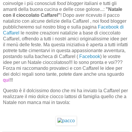
coinvolge i più conosciuti
food blogger
italiani e tutti gli
amanti della buona cucina e delle cose golose...:
"Natale
con il cioccolato Caffarel"
! Dopo aver ricevuto il pacco
natalizio con alcune delizie della Caffarel , noi food blogger
pubblicheremo sul nostro blog e sulla pagina
Facebook di
Caffarel
le nostre creazioni natalizie a base di cioccolato
Caffarel, offrendo a tutti i nostri amici originalissime idee per
il menù delle feste. Ma questa iniziativa è aperta a tutti infatti
potrete tutte
cimentarvi in questa appassionante avventura,
postando sulla bacheca di Caffarel (
Facebook
) le vostre
idee per un Natale cioccolatoso!!! Io sono pronta e voi???
Forza mi raccomando provateci e con Caffarel le idee per
dei dolci regali sono tante, potete dare anche una sguardo
qui
!!!
Questo è il dolcissimo dono che mi ha inviato la Caffarel per
realizzare il mio dolce ciocco lattosi di famiglia quello che a
Natale non manca mai in tavola: