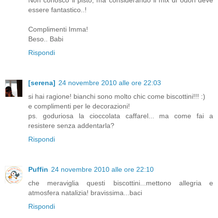
Non conosco il pisto, ma considerando il mix di odori deve
essere fantastico..!
Complimenti Imma!
Beso.. Babi
Rispondi
[serena]
24 novembre 2010 alle ore 22:03
si hai ragione! bianchi sono molto chic come biscottini!!! :)
e complimenti per le decorazioni!
ps. goduriosa la cioccolata caffarel... ma come fai a
resistere senza addentarla?
Rispondi
Puffin
24 novembre 2010 alle ore 22:10
che meraviglia questi biscottini...mettono allegria e
atmosfera natalizia! bravissima...baci
Rispondi