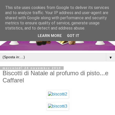
This site uses cookies from Google to deliver its services
and to analyze traffic. Your IP address and user-agent are
shared with Google along with performance and security
metrics to ensure quality of service, generate usage
statistics, and to detect and address abuse.
LEARN MORE
GOT IT
▼
mercoledì 24 novembre 2010
Biscotti di Natale al profumo di pisto...e
Caffarel