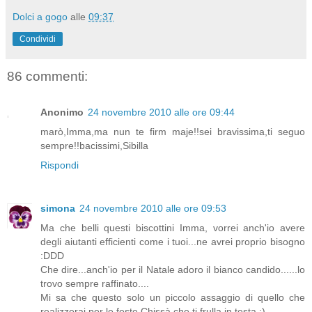
Dolci a gogo
alle
09:37
Condividi
86 commenti:
Anonimo
24 novembre 2010 alle ore 09:44
marò,Imma,ma nun te firm maje!!sei bravissima,ti seguo
sempre!!bacissimi,Sibilla
Rispondi
simona
24 novembre 2010 alle ore 09:53
Ma che belli questi biscottini Imma, vorrei anch'io avere
degli aiutanti efficienti come i tuoi...ne avrei proprio bisogno
:DDD
Che dire...anch'io per il Natale adoro il bianco candido......lo
trovo sempre raffinato....
Mi sa che questo solo un piccolo assaggio di quello che
realizzerai per le feste.Chissà che ti frulla in testa :)