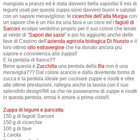
mangiata a pranzo ed è stata davvero bella saporita! Il mix di
legumi usati per questa zuppa sono davvero buoni e salutali
con un sapore meraviglioso: le
cicerchie dell’alta Murgia
con
un sapore che è un mix tra una fava e un cece ed i
fagioli di
Sarconi
ecotipo verdolino proprio per il suo colore che tende
al verde di ”
Sapori dei sassi
” e poi ho aggiunto anche delle
fave di Carpino dell'
azienda agricola biologica Di Nunzio
e il
loro ottimo
olio extravergine
che ha donato ancora piu
sapore e consistenza alla zuppa!!
E la pentola di fianco??
Bene questa è
Zucchilla
una pentola della
Illa
non è una
meraviglia??? Dal colore arancio e dalla divertente forma di
zucca è la pentola ideale per cucinare zuppe e risotti e oltre
alle ottime prestazioni, rallegra anche la tavola con il suo
splendido design!!Mi sa che ne passeranno di zuppe e risotti
in questa pentola, ormai è amore a prima vista!!!
Zuppa di legumi e pancetta
150 g di fagioli Sarconi
150 g di cicerchie
100 g di fave
1 carota