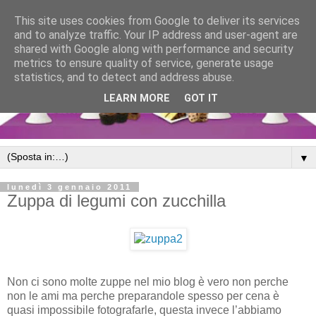
This site uses cookies from Google to deliver its services
and to analyze traffic. Your IP address and user-agent are
shared with Google along with performance and security
metrics to ensure quality of service, generate usage
statistics, and to detect and address abuse.
LEARN MORE
GOT IT
▼
lunedì 3 gennaio 2011
Zuppa di legumi con zucchilla
Non ci sono molte zuppe nel mio blog è vero non perche
non le ami ma perche preparandole spesso per cena è
quasi impossibile fotografarle, questa invece l’abbiamo