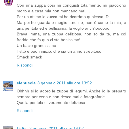
Con una zuppa così mi conquisti totalmente, mi piacciono
molto e a casa mia non mancano mai....
Per un attimo la zucca mi ha ricordato qualcosa :D
Ma poi ho guardato meglio....no no, non è come la mia, è
una pentola ed è bellissima, la voglio anch'ioooooo!
Brava Imma, una zuppa deliziosa, non so da te, ma col
freddo che fa qua ci sta benissimo!
Un bacio grandissimo...
Tvttb e buon iniizio, che sia un anno strepitoso!
Smack smack
Rispondi
elenuccia
3 gennaio 2011 alle ore 13:52
Ohhhh si io adoro le zuppe di legumi. Anche io le preparo
sempre per cena e non riesco mai a fotografarle.
Quella pentola e' veramente deliziosa.
Rispondi
Lidia
3 gennaio 2011 alle ore 14:02