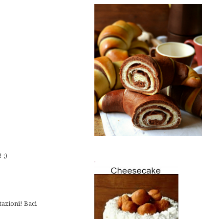
 ;)
.
ntazioni! Baci