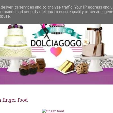
deliver its services and to analyze traffic. Your IP address and 
formance and security metrics to ensure quality of service, gen
abuse.
in finger food