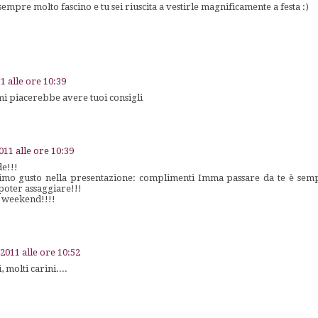
empre molto fascino e tu sei riuscita a vestirle magnificamente a festa :)
1 alle ore 10:39
mi piacerebbe avere tuoi consigli
11 alle ore 10:39
de!!!
imo gusto nella presentazione: complimenti Imma passare da te è semp
poter assaggiare!!!
 weekend!!!!
2011 alle ore 10:52
 molti carini....