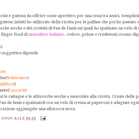
rint e gustosa da offrire come aperitivo per una cena tra amici. Semplici
tosi ,infatti ho utilizzato della ricotta per le palline che poi ho passato 
ocche secche e dei crostini di Pan de Fanis sui quali ho spalmato un velo di 
i finger food di
Atmosfere Italiane
...veloce, golose e credetemi creano di
od
 e soggettiva dipende
ie
)
che(
Noberasco
)
itifood
)
ante(
Lazzaris
)
mi le castagne e le albicocche secche e mescolate alla ricotta. Create delle p
Pan de fanis e spalmateli con un velo di crema ai paperoni e adagiate ogni 
razione aggiungete una albicocca secca.
A GOGO
ALLE
09:16