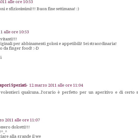
011 alle ore 10:53
 e sfiziosissimi!!! Buon fine settimana! :)
1 alle ore 10:53
vitanti!!!
ginali per abbinamenti golosi e appetibili! Sei straordinaria!
io da finger food! :-D
i
Sapori Speziati-
12 marzo 2011 alle ore 11:04
olentieri qualcuna..l'orario è perfetto per un aperitivo e di certo 
o 2011 alle ore 11:07
ssero dolcetti!!!
!^_^
ziare alla grande il we