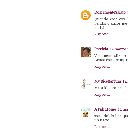
DolcementeSalato
Quando cose così 
rendono ancor megl
end :)
Rispondi
Patrizia
12 marzo 2
Veramente sfizioso 
Brava come sempre.
Rispondi
My Ricettarium
12 
Ma st'idea come t'è 
Rispondi
A Fab Home
12 ma
sono dolcissime que
un bacio!
Rispondi