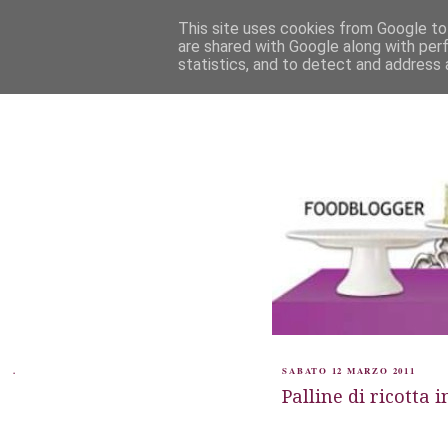
This site uses cookies from Google to 
are shared with Google along with per
statistics, and to detect and address 
.
SABATO 12 MARZO 2011
Palline di ricotta 