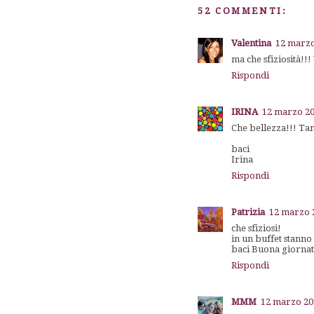
52 COMMENTI:
Valentina
12 marzo
ma che sfiziosità!!!
Rispondi
IRINA
12 marzo 20
Che bellezza!!! Tan
baci
Irina
Rispondi
Patrizia
12 marzo 2
che sfiziosi!
in un buffet stanno
baci Buona giornat
Rispondi
MMM
12 marzo 201