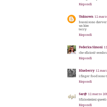
Rispondi
Unknown
12 marzo
buoni sono davvero
un kiss
terry
Rispondi
Federica Simoni
12
che sfiziosi! semb
Rispondi
Blueberry
12 marz
i finger food sono t
Rispondi
Sar@
12 marzo 201
Sfiziosissimi questi
Rispondi