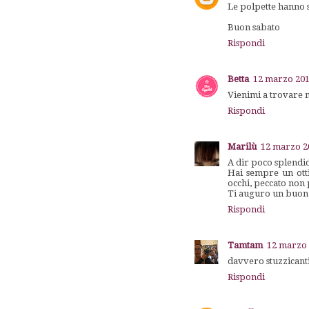
Le polpette hanno s
Buon sabato
Rispondi
Betta
12 marzo 201
Vienimi a trovare 
Rispondi
Marilù
12 marzo 20
A dir poco splendi
Hai sempre un ott
occhi, peccato non 
Ti auguro un buon
Rispondi
Tamtam
12 marzo 
davvero stuzzicanti,
Rispondi