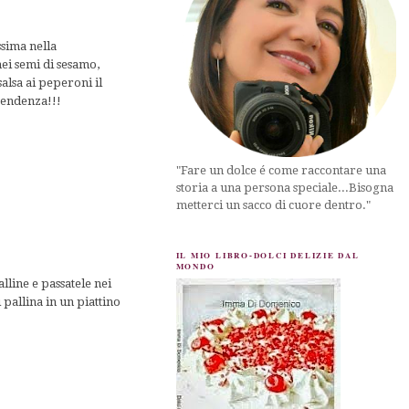
ssima nella
nei semi di sesamo,
salsa ai peperoni il
pendenza!!!
"Fare un dolce é come raccontare una
storia a una persona speciale...Bisogna
metterci un sacco di cuore dentro."
IL MIO LIBRO-DOLCI DELIZIE DAL
MONDO
alline e passatele nei
pallina in un piattino