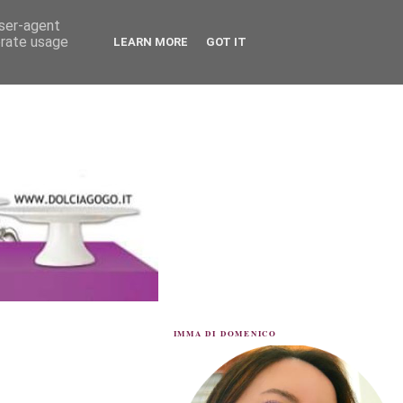
user-agent
erate usage
LEARN MORE
GOT IT
IMMA DI DOMENICO