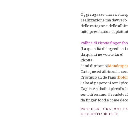
Oggi ragazze una ricetta sp
realizzazione ma davvero gus
delle castagne e delle albic
tutto presentato nei piattin
Palline di ricotta finger fo
(La quantità di ingredienti
da quanti ne volete fare)
Ricotta
Semi di sesamo(
Mondospez
Castagne ed albicocche sec
Crostini Pan de Fanis(
Dolom
Salsa ai peperoni semi picc
Tagliate a dadini piccolissi
semi di sesamo. Prendete i 
da finger food e come deco
PUBBLICATO DA
DOLCI 
ETICHETTE:
BUFFET