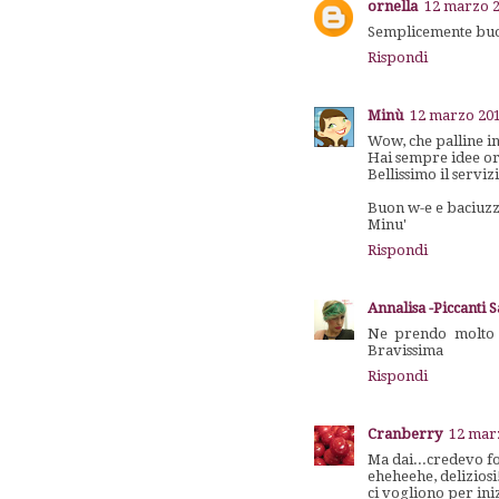
ornella
12 marzo 2
Semplicemente buoni
Rispondi
Minù
12 marzo 201
Wow, che palline in
Hai sempre idee ori
Bellissimo il serviz
Buon w-e e baciuzz
Minu'
Rispondi
Annalisa -Piccanti 
Ne prendo molto v
Bravissima
Rispondi
Cranberry
12 marz
Ma dai...credevo fo
eheheehe, deliziosi
ci vogliono per ini