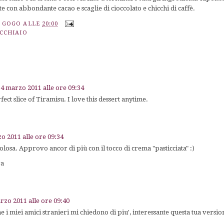
e con abbondante cacao e scaglie di cioccolato e chicchi di caffè.
A GOGO
ALLE
20:00
UCCHIAIO
14 marzo 2011 alle ore 09:34
ect slice of Tiramisu. I love this dessert anytime.
o 2011 alle ore 09:34
osa. Approvo ancor di più con il tocco di crema "pasticciata" :)
ra
rzo 2011 alle ore 09:40
he i miei amici stranieri mi chiedono di piu', interessante questa tua versio