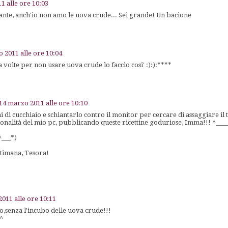
1 alle ore 10:03
sante, anch'io non amo le uova crude... Sei grande! Un bacione
 2011 alle ore 10:04
 volte per non usare uova crude lo faccio cosi' :):):****
14 marzo 2011 alle ore 10:10
i cucchiaio e schiantarlo contro il monitor per cercare di assaggiare il t
zionalità del mio pc, pubblicando queste ricettine goduriose, Imma!!! ^___
^___*)
ttimana, Tesora!
011 alle ore 10:11
o,senza l'incubo delle uova crude!!!
^