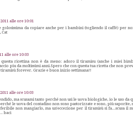
2011 alle ore 10:01
e golosissima da copiare anche per i bambini (togliendo il caffé) per no
, Cat
1 alle ore 10:03
E questa ricettina non è da meno: adoro il tiramisu (anche i miei bi
accio piu da moltissimi anni.Spero che con questa tua ricetta che non pr
 tiramisù forever. Grazie e buon inizio settimana!!
2011 alle ore 10:03
endido, ma scusami tanto perché non usi le uova biologiche, io le uso da q
perché le uova del contadino non sono pastorizzate e sono, più saporite,
ribile non mangiarlo, ma un'eccezione per il tiramisù si fa...scusa il m
.. baci