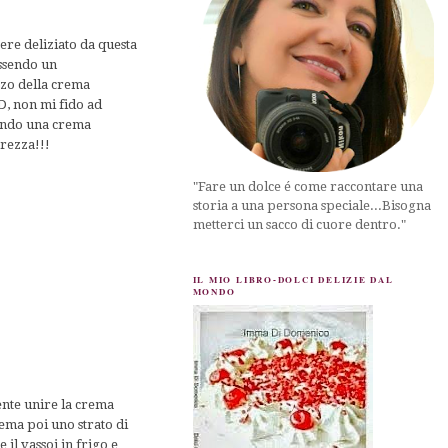
sere deliziato da questa
essendo un
zzo della crema
D, non mi fido ad
zando una crema
urezza!!!
"Fare un dolce é come raccontare una
storia a una persona speciale...Bisogna
metterci un sacco di cuore dentro."
IL MIO LIBRO-DOLCI DELIZIE DAL
MONDO
nte unire la crema
rema poi uno strato di
 il vassoi in frigo e