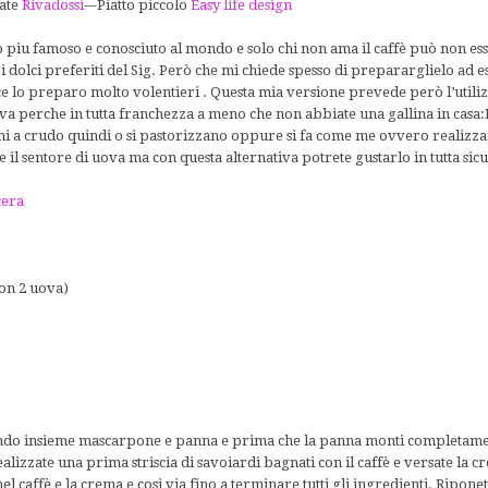
sate
Rivadossi
---Piatto piccolo
Easy life design
ano piu famoso e conosciuto al mondo e solo chi non ama il caffè può non es
a i dolci preferiti del Sig. Però che mi chiede spesso di prepararglielo ad 
ce lo preparo molto volentieri . Questa mia versione prevede però l’utili
ova perche in tutta franchezza a meno che non abbiate una gallina in casa:
ni a crudo quindi o si pastorizzano oppure si fa come me ovvero realiz
il sentore di uova ma con questa alternativa potrete gustarlo in tutta sic
cera
con 2 uova)
ndo insieme mascarpone e panna e prima che la panna monti completame
ealizzate una prima striscia di savoiardi bagnati con il caffè e versate la c
 caffè e la crema e cosi via fino a terminare tutti gli ingredienti. Riponete