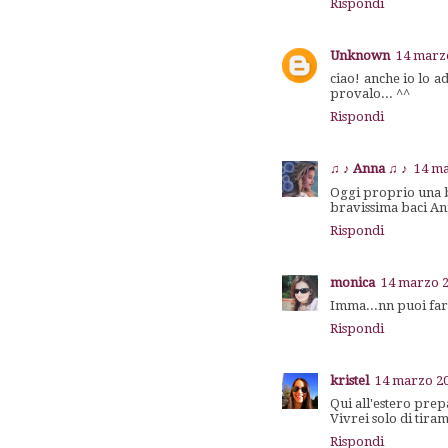
Rispondi
Unknown
14 marzo
ciao! anche io lo a
provalo... ^^
Rispondi
♫ ♪ Anna ♫ ♪
14 ma
Oggi proprio una b
bravissima baci A
Rispondi
monica
14 marzo 2
Imma...nn puoi far
Rispondi
kristel
14 marzo 20
Qui all'estero prep
Vivrei solo di tiram
Rispondi