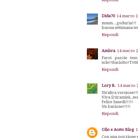
Dida70
14 marzo 20
mmm...goduria!!!
buona settimana te
Rispondi
Ambra
14 marzo 2
Farei pazzie tes
sole!!Baciotto!Tvtt
Rispondi
Lory B.
14 marzo 2
Un'altra versione!!
Viva il tiramisù..s
Felice lunedì!!!!!
Un bacione!!!!!
Rispondi
Olio e Aceto Blog
1
Con una porzione si