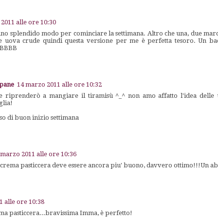
2011 alle ore 10:30
no splendido modo per cominciare la settimana. Altro che una, due mar
le uova crude quindi questa versione per me è perfetta tesoro. Un ba
BBBB
apane
14 marzo 2011 alle ore 10:32
 riprenderò a mangiare il tiramisù ^_^ non amo affatto l'idea delle 
lia!
 di buon inizio settimana
 marzo 2011 alle ore 10:36
rema pasticcera deve essere ancora piu' buono, davvero ottimo!!!Un ab
 alle ore 10:38
ma pasticcera...bravissima Imma, è perfetto!