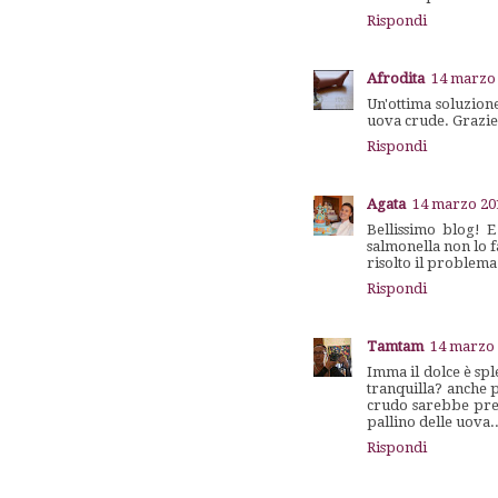
Rispondi
Afrodita
14 marzo 
Un'ottima soluzion
uova crude. Grazie
Rispondi
Agata
14 marzo 201
Bellissimo blog! 
salmonella non lo f
risolto il problema
Rispondi
Tamtam
14 marzo 
Imma il dolce è spl
tranquilla? anche 
crudo sarebbe prefe
pallino delle uova..
Rispondi