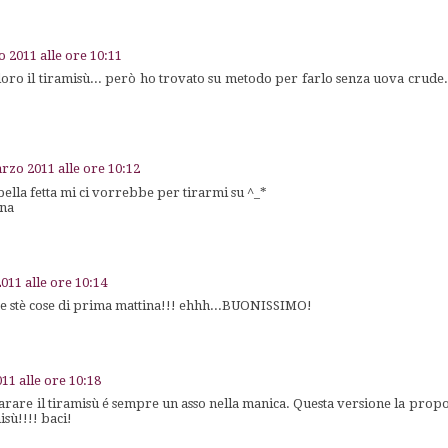
 2011 alle ore 10:11
doro il tiramisù... però ho trovato su metodo per farlo senza uova crude. 
rzo 2011 alle ore 10:12
ella fetta mi ci vorrebbe per tirarmi su ^_*
nna
011 alle ore 10:14
e stè cose di prima mattina!!! ehhh...BUONISSIMO!
11 alle ore 10:18
arare il tiramisù é sempre un asso nella manica. Questa versione la propo
isù!!!! baci!