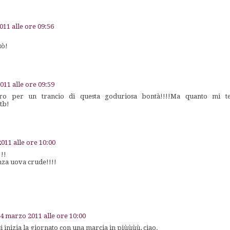
11 alle ore 09:56
sò!
011 alle ore 09:59
oro per un trancio di questa goduriosa bontà!!!!Ma quanto mi te
ttb!
011 alle ore 10:00
!!!
enza uova crude!!!!
4 marzo 2011 alle ore 10:00
 inizia la giornato con una marcia in piùùùù, ciao.