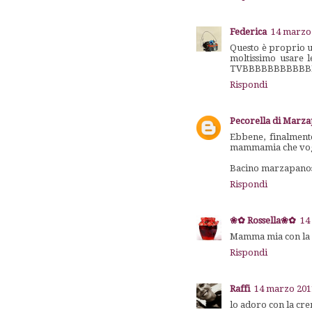
Federica
14 marzo 
Questo è proprio u
moltissimo usare 
TVBBBBBBBBBBB
Rispondi
Pecorella di Marz
Ebbene, finalmente
mammamia che vog
Bacino marzapanoso
Rispondi
❀✿ Rossella❀✿
14
Mamma mia con la c
Rispondi
Raffi
14 marzo 2011
lo adoro con la cre