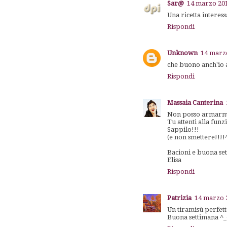
Sar@
14 marzo 201
Una ricetta interes
Rispondi
Unknown
14 marzo
che buono anch'io a
Rispondi
Massaia Canterina
Non posso armarmi d
Tu attenti alla fun
Sappilo!!!
(e non smettere!!!!
Bacioni e buona se
Elisa
Rispondi
Patrizia
14 marzo 2
Un tiramisù perfett
Buona settimana ^_