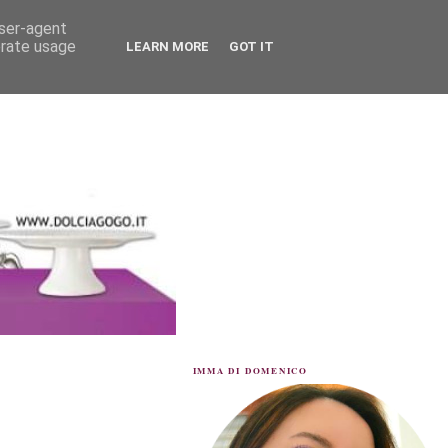
user-agent
erate usage
LEARN MORE
GOT IT
IMMA DI DOMENICO