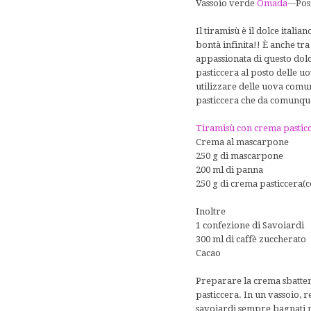
Vassoio verde
Omada
---Po
Il tiramisù è il dolce itali
bontà infinita!! È anche tr
appassionata di questo dol
pasticcera al posto delle u
utilizzare delle uova comu
pasticcera che da comunque 
Tiramisù con crema pastic
Crema al mascarpone
250 g di mascarpone
200 ml di panna
250 g di crema pasticcera(
Inoltre
1 confezione di Savoiardi
300 ml di caffè zuccherato
Cacao
Preparare la crema sbatte
pasticcera. In un vassoio, r
savoiardi sempre bagnati nel