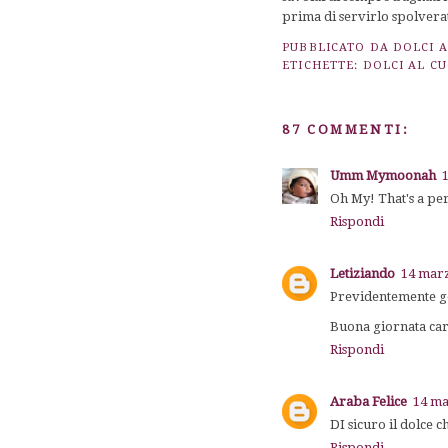
prima di servirlo spolverat
PUBBLICATO DA
DOLCI 
ETICHETTE:
DOLCI AL C
87 COMMENTI:
Umm Mymoonah
Oh My! That's a perf
Rispondi
Letiziando
14 marz
Previdentemente gol
Buona giornata ca
Rispondi
Araba Felice
14 ma
DI sicuro il dolce c
Rispondi