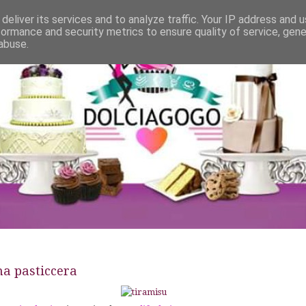
deliver its services and to analyze traffic. Your IP address and 
formance and security metrics to ensure quality of service, gen
abuse.
a pasticcera