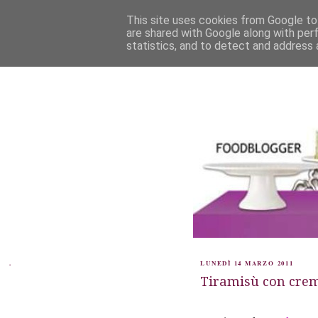
This site uses cookies from Google to 
are shared with Google along with per
statistics, and to detect and address 
.
LUNEDÌ 14 MARZO 2011
Tiramisù con crem