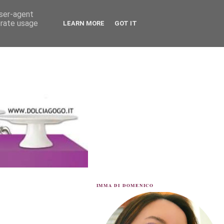
user-agent
erate usage
LEARN MORE
GOT IT
IMMA DI DOMENICO