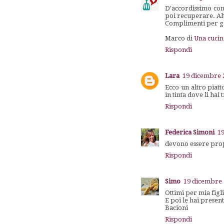
D'accordissimo con 
poi recuperare. A
Complimenti per gl
Marco di
Una cuci
Rispondi
Lara
19 dicembre 2
Ecco un altro piat
in tinta dove li hai t
Rispondi
Federica Simoni
19
devono essere prop
Rispondi
Simo
19 dicembre 
Ottimi per mia figl
E poi le hai prese
Bacioni
Rispondi