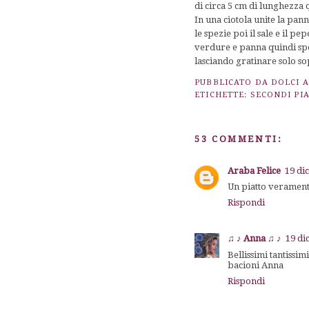
di circa 5 cm di lunghezza qu
In una ciotola unite la pann
le spezie poi il sale e il p
verdure e panna quindi spo
lasciando gratinare solo s
PUBBLICATO DA
DOLCI 
ETICHETTE:
SECONDI PIA
53 COMMENTI:
Araba Felice
19 di
Un piatto veramente 
Rispondi
♫ ♪ Anna ♫ ♪
19 di
Bellissimi tantissi
bacioni Anna
Rispondi