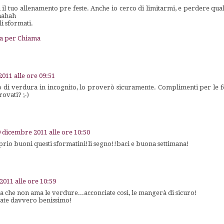
il tuo allenamento pre feste. Anche io cerco di limitarmi, e perdere qual
hahah
i sformati.
na per Chiama
011 alle ore 09:51
to di verdura in incognito, lo proverò sicuramente. Complimenti per le f
rovati? ;-)
 dicembre 2011 alle ore 10:50
rio buoni questi sformatini!li segno!!baci e buona settimana!
2011 alle ore 10:59
ia che non ama le verdure...acconciate così, le mangerà di sicuro!
ntate davvero benissimo!