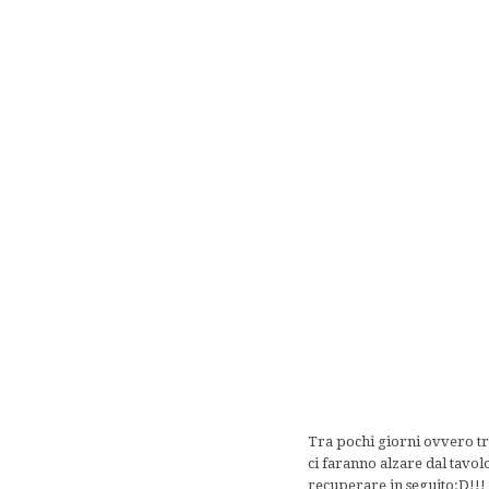
Tra pochi giorni ovvero tra
ci faranno alzare dal tavo
recuperare in seguito:D!!!