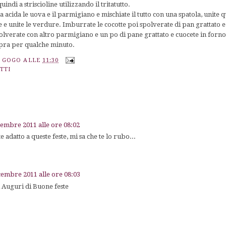
indi a striscioline utilizzando il tritatutto.
a acida le uova e il parmigiano e mischiate il tutto con una spatola, unite 
epe e unite le verdure. Imburrate le cocotte poi spolverate di pan grattato 
lverate con altro parmigiano e un po di pane grattato e cuocete in forno
opra per qualche minuto.
A GOGO
ALLE
11:30
TTI
cembre 2011 alle ore 08:02
adatto a queste feste, mi sa che te lo rubo...
cembre 2011 alle ore 08:03
mi Auguri di Buone feste