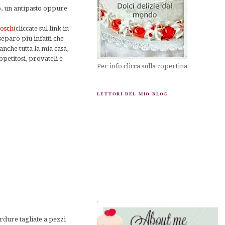
o, un antipasto oppure
osch
(cliccate sul link in
separo piu infatti che
anche tutta la mia casa,
petitosi, provateli e
Per info clicca sulla copertina
LETTORI DEL MIO BLOG
.
erdure tagliate a pezzi