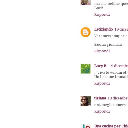
ma che belline ques
Baci!
Rispondi
Letiziando
19 dice
Veramente super e 
Buona giornata
Rispondi
Lory B.
19 dicembr
.. viva le verdure!
Un bacione Imma!!
Rispondi
tiziana
19 dicembre
e si, meglio tenersi
Rispondi
Una cucina per Ch