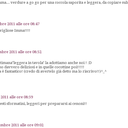
ma... verdure a go go per una coccola saporita e leggera, da copiare sub
bre 2011 alle ore 08:47
vigliose Imma!!!!
mbre 2011 alle ore 08:52
ettimana"leggera in tavola" la adottiamo anche noi ! :D
no davvero deliziosi e in quelle cocottine poi!!!!!
na è fantastico! (credo di avertelo già detto ma lo riscrivo!!)^_^
2011 alle ore 08:59
esti sformatini, leggeri per prepararsi ai cenoni!!
embre 2011 alle ore 09:02