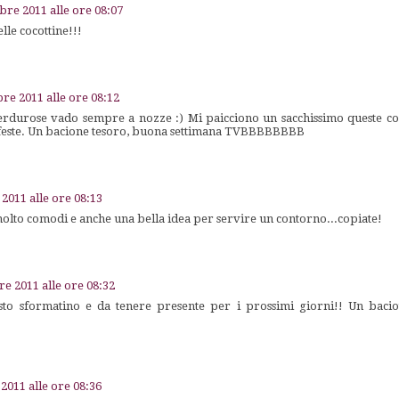
bre 2011 alle ore 08:07
lle cocottine!!!
re 2011 alle ore 08:12
rdurose vado sempre a nozze :) Mi paicciono un sacchissimo queste coc
e feste. Un bacione tesoro, buona settimana TVBBBBBBBB
2011 alle ore 08:13
olto comodi e anche una bella idea per servire un contorno...copiate!
e 2011 alle ore 08:32
esto sformatino e da tenere presente per i prossimi giorni!! Un baci
2011 alle ore 08:36