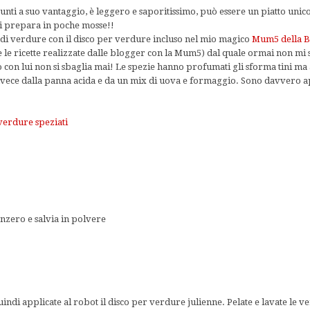
nti a suo vantaggio, è leggero e saporitissimo, può essere un piatto unic
si prepara in poche mosse!!
 di verdure con il disco per verdure incluso nel mio magico
Mum5 della B
e le ricette realizzate dalle blogger con la Mum5) dal quale ormai non mi 
to con lui non si sbaglia mai! Le spezie hanno profumati gli sforma tini ma 
 invece dalla panna acida e da un mix di uova e formaggio. Sono davvero ap
verdure speziati
nzero e salvia in polvere
indi applicate al robot il disco per verdure julienne. Pelate e lavate le v