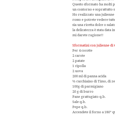
Questo sformato ha molti pu
un contorno e soprattutto 
Ho realizzato una julienne
rosso e potrete vedere tutt
sia una ricetta dolce o sala
la delicatezza è stata data
mi darete ragione!!
Sformatini con julienne di 
Per 4 cocotte
2 carote
2 patate
1 cipolla
2 uova
200 ml di panna acida
½ cucchiaino di Timo, di ze
100g di parmigiano
20 g di burro
Pane grattugiato q.b.
Sale q.b.
Pepe q.b.
Accendete il forno a 180° qu