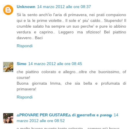
Unknown
14 marzo 2012 alle ore 08:37
Sii la sento anch'io l'aria di primavera, nei prati compaiono
qui e la le prime violette.. Il sole e' piu' caldo.. Stupendo! Il
crumble salato ha sempre un suo perche' e pure io abbino
verdura e caprino.. Leggero ma sfizioso! Bel piattino
davvero.. Baci
Rispondi
Simo
14 marzo 2012 alle ore 08:45
che piattino colorato e allegro...oltre che buonissimo, of
course!
Buona giornata Imma, che sia bella e profumata di
primavera!
Rispondi
ஃPROVARE PER GUSTAREஃ di ஜиαтαℓια e ριиαஓ
14
marzo 2012 alle ore 08:52
e molto buono quanto tanto colorato... sempre più brava ....