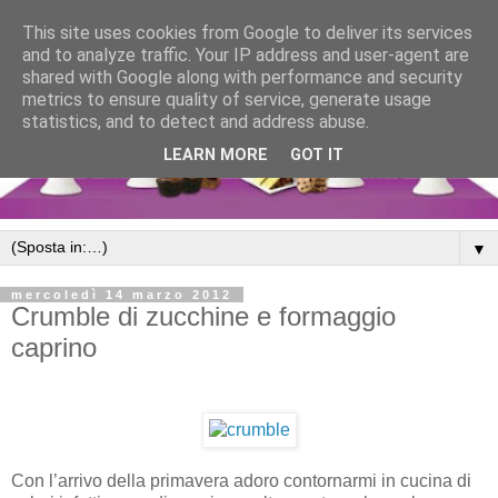
This site uses cookies from Google to deliver its services
and to analyze traffic. Your IP address and user-agent are
shared with Google along with performance and security
metrics to ensure quality of service, generate usage
statistics, and to detect and address abuse.
LEARN MORE
GOT IT
▼
mercoledì 14 marzo 2012
Crumble di zucchine e formaggio
caprino
Con l’arrivo della primavera adoro contornarmi in cucina di