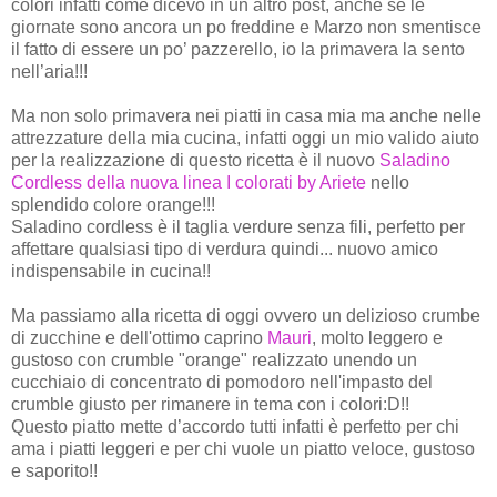
colori infatti come dicevo in un altro post, anche se le
giornate sono ancora un po freddine e Marzo non smentisce
il fatto di essere un po’ pazzerello, io la primavera la sento
nell’aria!!!
Ma non solo primavera nei piatti in casa mia ma anche nelle
attrezzature della mia cucina, infatti oggi un mio valido aiuto
per la realizzazione di questo ricetta è il nuovo
Saladino
Cordless della nuova linea I colorati by Ariete
nello
splendido colore orange!!!
Saladino cordless è il taglia verdure senza fili, perfetto per
affettare qualsiasi tipo di verdura quindi... nuovo amico
indispensabile in cucina!!
Ma passiamo alla ricetta di oggi ovvero un delizioso crumbe
di zucchine e dell'ottimo caprino
Mauri
, molto leggero e
gustoso con crumble "orange" realizzato unendo un
cucchiaio di concentrato di pomodoro nell'impasto del
crumble giusto per rimanere in tema con i colori:D!!
Questo piatto mette d’accordo tutti infatti è perfetto per chi
ama i piatti leggeri e per chi vuole un piatto veloce, gustoso
e saporito!!