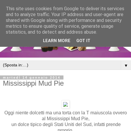
This site uses cookies from Google to deliver its services
and to analyze traffic. Your IP address and user-agent are
shared with Google along with performance and security
metrics to ensure quality of service, generate usage
statistics, and to detect and address abuse.
LEARN MORE
GOT IT
▼
martedì 14 gennaio 2014
Mississippi Mud Pie
Oggi niente dolcetti ma una torta con la T maiuscola ovvero
al Mississippi Mud Pie,
un dolce tipico degli Stati Uniti del Sud, infatti prende
proprio