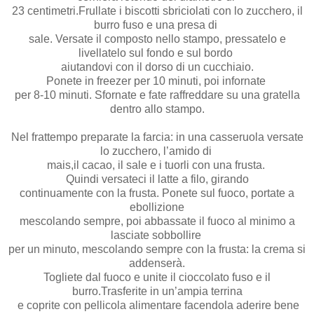
23 centimetri.Frullate i biscotti sbriciolati con lo zucchero, il
burro fuso e una presa di
sale. Versate il composto nello stampo, pressatelo e
livellatelo sul fondo e sul bordo
aiutandovi con il dorso di un cucchiaio.
Ponete in freezer per 10 minuti, poi infornate
per 8-10 minuti. Sfornate e fate raffreddare su una gratella
dentro allo stampo.
Nel frattempo preparate la farcia: in una casseruola versate
lo zucchero, l’amido di
mais,il cacao, il sale e i tuorli con una frusta.
Quindi versateci il latte a filo, girando
continuamente con la frusta. Ponete sul fuoco, portate a
ebollizione
mescolando sempre, poi abbassate il fuoco al minimo a
lasciate sobbollire
per un minuto, mescolando sempre con la frusta: la crema si
addenserà.
Togliete dal fuoco e unite il cioccolato fuso e il
burro.Trasferite in un’ampia terrina
e coprite con pellicola alimentare facendola aderire bene