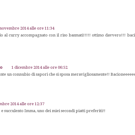
 novembre 2014 alle ore 11:34
lo al curry accompagnato con il riso basmati!!!!! ottimo davvero!!! ba
go
1 dicembre 2014 alle ore 06:52
ente un connubio di sapori che si sposa meravigliosamente!! Bacioneeeee
bre 2014 alle ore 12:37
 e succulento Imma, uno dei miei secondi piatti preferiti!!