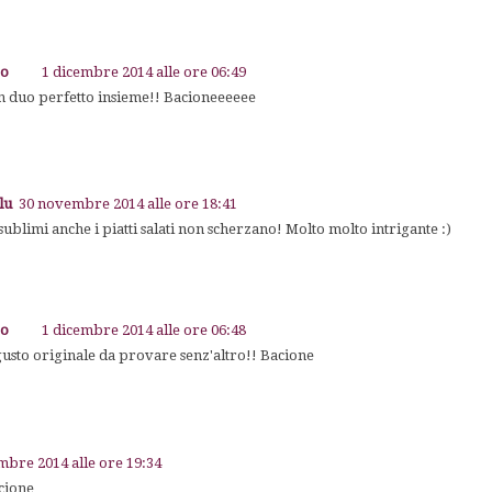
go
1 dicembre 2014 alle ore 06:49
un duo perfetto insieme!! Bacioneeeeee
lu
30 novembre 2014 alle ore 18:41
 sublimi anche i piatti salati non scherzano! Molto molto intrigante :)
go
1 dicembre 2014 alle ore 06:48
gusto originale da provare senz'altro!! Bacione
bre 2014 alle ore 19:34
cione