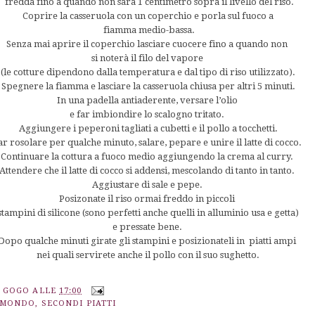
fredda fino a quando non sarà 1 centimetro sopra il livello del riso.
Coprire la casseruola con un coperchio e porla sul fuoco a
fiamma medio-bassa.
Senza mai aprire il coperchio lasciare cuocere fino a quando non
si noterà il filo del vapore
(le cotture dipendono dalla temperatura e dal tipo di riso utilizzato).
Spegnere la fiamma e lasciare la casseruola chiusa per altri 5 minuti.
In una padella antiaderente, versare l’olio
e far imbiondire lo scalogno tritato.
Aggiungere i peperoni tagliati a cubetti e il pollo a tocchetti.
ar rosolare per qualche minuto, salare, pepare e unire il latte di cocco.
Continuare la cottura a fuoco medio aggiungendo la crema al curry.
Attendere che il latte di cocco si addensi, mescolando di tanto in tanto.
Aggiustare di sale e pepe.
Posizonate il riso ormai freddo in piccoli
stampini di silicone (sono perfetti anche quelli in alluminio usa e getta)
e pressate bene.
Dopo qualche minuti girate gli stampini e posizionateli in piatti ampi
nei quali servirete anche il pollo con il suo sughetto.
A GOGO
ALLE
17:00
 MONDO
,
SECONDI PIATTI