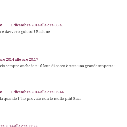
go
1 dicembre 2014 alle ore 06:45
o é davvero goloso!! Bacione
e 2014 alle ore 20:17
ccio sempre anche io!!! Il latte di cocco è stata una grande scoperta!
go
1 dicembre 2014 alle ore 06:44
 da quando l`ho provato non lo mollo più! Baci
e 2014 alle ore 23:22