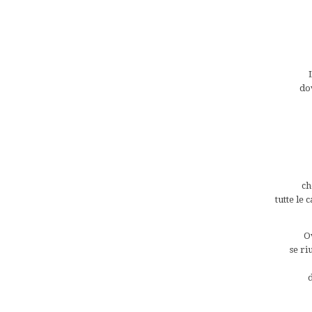
dov
ch
tutte le 
Ov
se ri