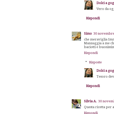
Dolci a go
Vero da ogg
Rispondi
Simo
30 novembre 
che meraviglia Im
Mannaggia a me che 
baciotti e buoniss
Rispondi
Risposte
Dolci a go
Tesoro devi
Rispondi
Silvia A.
30 novemb
Questa ricetta per
Rispondi