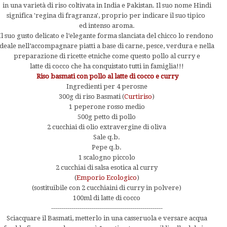
in una varietà di riso coltivata in India e Pakistan. Il suo nome Hindi
significa 'regina di fragranza', proprio per indicare il suo tipico
ed intenso aroma.
Il suo gusto delicato e l’elegante forma slanciata del chicco lo rendono
ideale nell’accompagnare piatti a base di carne, pesce, verdura e nella
preparazione di ricette etniche come questo pollo al curry e
latte di cocco che ha conquistato tutti in famiglia!!!
Riso basmati con pollo al latte di cocco e curry
Ingredienti per 4 perosne
300g di riso Basmati (
Curtiriso
)
1 peperone rosso medio
500g petto di pollo
2 cucchiai di olio extravergine di oliva
Sale q.b.
Pepe q.b.
1 scalogno piccolo
2 cucchiai di salsa esotica al curry
(
Emporio Ecologico
)
(sostituibile con 2 cucchiaini di curry in polvere)
100ml di latte di cocco
-------------------------------------------------------
Sciacquare il Basmati, metterlo in una casseruola e versare acqua