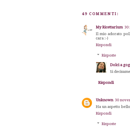
49 COMMENTI:
My Ricettarium
30
Il mio adorato pol
cara :-)
Rispondi
Risposte
Dolci a go
Si decisam
Rispondi
Unknown
30 novem
Ha un aspetto bello
Rispondi
Risposte