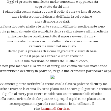
Oggi vi presento una ricetta molto conosciuta e apparezzata
soprattutto da chi ama
i piatti della cucina etnica ovvero il pollo al curry e latte di cocco,
una ricetta esotica originaria dell'India la cui cucina è
ricca di sapori speziati.
La fama di questo piatto e le tante versioni diffuse in medioriente sono
ute principalmente alla semplicità della realizzazione e all'ingrediente
principe che ne condiziona tutto il sapore ovvero il curry,
una miscela di spezie e aromi della quale esistono numerose
varianti ma unico nel suo gusto
deciso per la presenza di alcuni ingredienti classici di base
come il pepe, lo zenzero e il peperoncino.
Nella mia versione ho utilizzato il latte di cocco,
e non può mancare e la crema di curry, una crema che pur matenendo
caratteristiche del curry in polvere, regala una cremosità particolare al pi
viamente potete sostituire la crema con la classica polvere di curry ma
uscite a trovare la crema il vostro piatto sarà ancora più gustoso e cremos
Il pollo al curry può essere considerato un intramontabile classico
della cucina orientale da far gustare ai propri ospiti come piatto unico
accompagnato magari da riso Basmati; io ho utilizzato il
riso
Basmati di Curtiriso