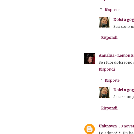
Risposte
Dolci a go
Si si sono 
Rispondi
Annalisa - Lemon B
Se i tuoi dolci sono
Rispondi
Risposte
Dolci a go
Si cara un 
Rispondi
Unknown
30 novem
Lo adoro!!!! Un ba