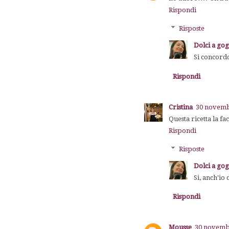
Rispondi
Risposte
Dolci a go
Si concord
Rispondi
Cristina
30 novembr
Questa ricetta la fa
Rispondi
Risposte
Dolci a go
Si, anch'io
Rispondi
Mousse
30 novembr