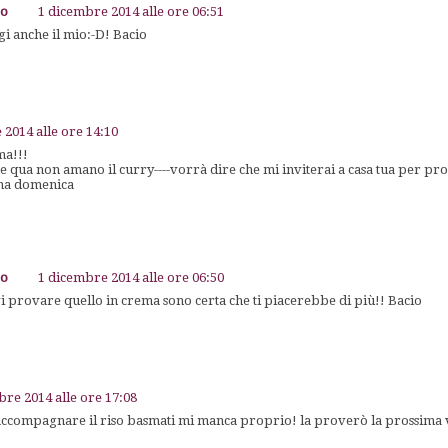
go
1 dicembre 2014 alle ore 06:51
i anche il mio:-D! Bacio
2014 alle ore 14:10
ma!!!
qua non amano il curry----vorrà dire che mi inviterai a casa tua per prov
ima domenica
go
1 dicembre 2014 alle ore 06:50
 provare quello in crema sono certa che ti piacerebbe di più!! Bacio
re 2014 alle ore 17:08
 accompagnare il riso basmati mi manca proprio! la proverò la prossima 