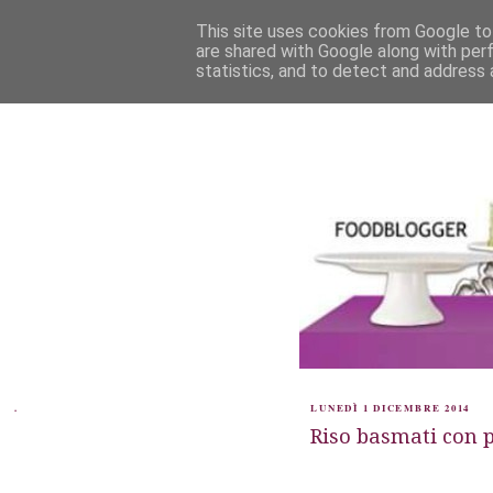
This site uses cookies from Google to 
are shared with Google along with per
statistics, and to detect and address 
.
LUNEDÌ 1 DICEMBRE 2014
Riso basmati con po