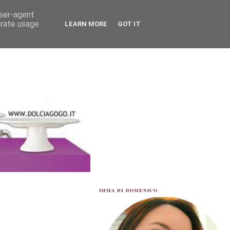
user-agent
erate usage
LEARN MORE
GOT IT
IMMA DI DOMENICO