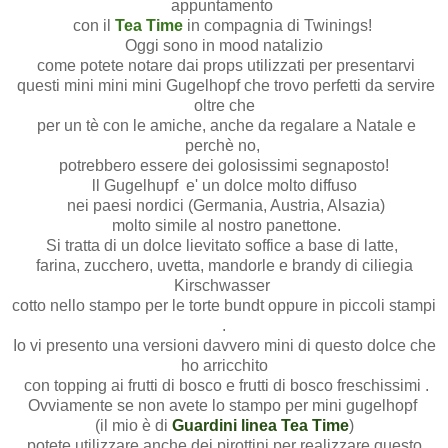
appuntamento
con il
Tea Time
in compagnia di Twinings!
Oggi sono in mood natalizio
come potete notare dai props utilizzati per presentarvi
questi mini mini mini Gugelhopf che trovo perfetti da servire
oltre che
per un tè con le amiche, anche da regalare a Natale e
perchè no,
potrebbero essere dei golosissimi segnaposto!
ll Gugelhupf e' un dolce molto diffuso
nei paesi nordici (Germania, Austria, Alsazia)
molto simile al nostro panettone.
Si tratta di un dolce lievitato soffice a base di latte,
farina, zucchero, uvetta, mandorle e brandy di ciliegia
Kirschwasser
cotto nello stampo per le torte bundt oppure in piccoli stampi
.
Io vi presento una versioni davvero mini di questo dolce che
ho arricchito
con topping ai frutti di bosco e frutti di bosco freschissimi .
Ovviamente se non avete lo stampo per mini gugelhopf
(il mio è di
Guardini linea Tea Time
)
potete utilizzare anche dei pirottini per realizzare questo