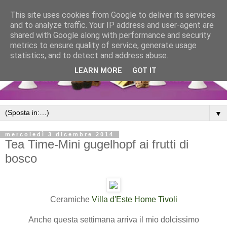
This site uses cookies from Google to deliver its services
and to analyze traffic. Your IP address and user-agent are
shared with Google along with performance and security
metrics to ensure quality of service, generate usage
statistics, and to detect and address abuse.
LEARN MORE
GOT IT
▼
mercoledì 3 dicembre 2014
Tea Time-Mini gugelhopf ai frutti di
bosco
Ceramiche
Villa d'Este Home Tivoli
Anche questa settimana arriva il mio dolcissimo