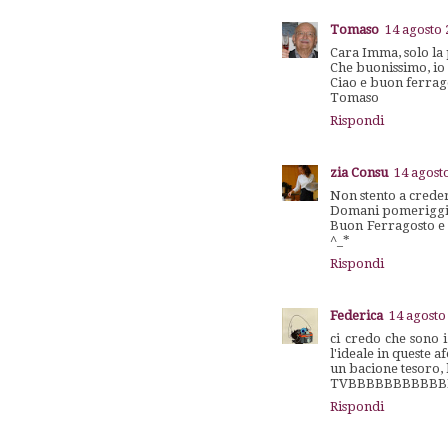
Tomaso
14 agosto 
Cara Imma, solo la 
Che buonissimo, io 
Ciao e buon ferrago
Tomaso
Rispondi
zia Consu
14 agosto
Non stento a creder
Domani pomeriggio
Buon Ferragosto e p
^_*
Rispondi
Federica
14 agosto
ci credo che sono i
l'ideale in queste a
un bacione tesoro,
TVBBBBBBBBBBB
Rispondi