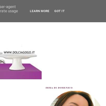
user-agent
erate usage
LEARN MORE
GOT IT
IMMA DI DOMENICO