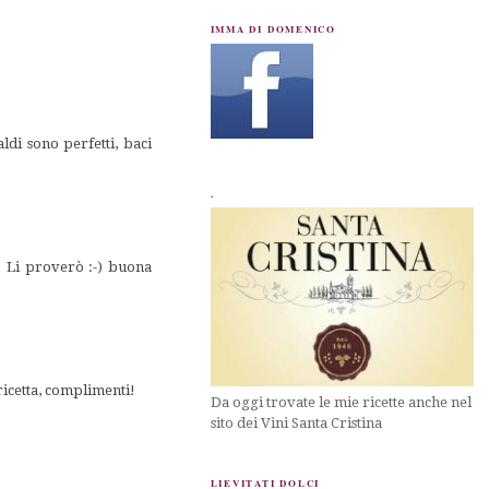
IMMA DI DOMENICO
aldi sono perfetti, baci
.
! Li proverò :-) buona
 ricetta, complimenti!
Da oggi trovate le mie ricette anche nel
sito dei Vini Santa Cristina
LIEVITATI DOLCI