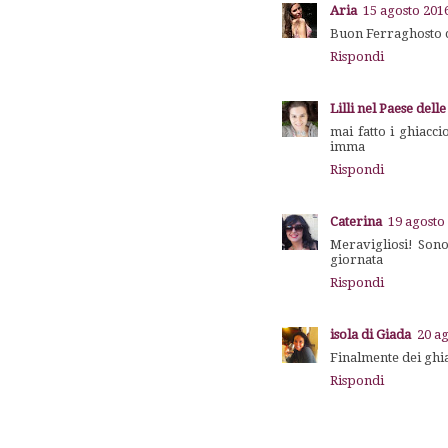
Aria
15 agosto 2016
Buon Ferraghosto ca
Rispondi
Lilli nel Paese delle
mai fatto i ghiacci
imma
Rispondi
Caterina
19 agosto 
Meravigliosi! Sono
giornata
Rispondi
isola di Giada
20 ag
Finalmente dei ghiac
Rispondi