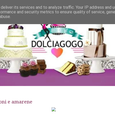
deliver its services and to analyze traffic. Your IP address and 
formance and security metrics to ensure quality of service, gen
abuse.
poni e amarene