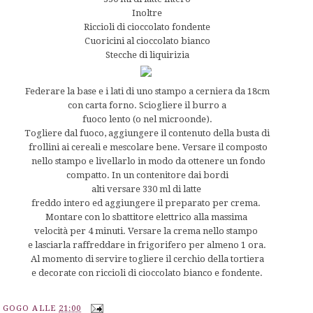
Inoltre
Riccioli di cioccolato fondente
Cuoricini al cioccolato bianco
Stecche di liquirizia
Federare la base e i lati di uno stampo a cerniera da 18cm
con carta forno. Sciogliere il burro a
fuoco lento (o nel microonde).
Togliere dal fuoco, aggiungere il contenuto della busta di
frollini ai cereali e mescolare bene. Versare il composto
nello stampo e livellarlo in modo da ottenere un fondo
compatto. In un contenitore dai bordi
alti versare 330 ml di latte
freddo intero ed aggiungere il preparato per crema.
Montare con lo sbattitore elettrico alla massima
velocità per 4 minuti. Versare la crema nello stampo
e lasciarla raffreddare in frigorifero per almeno 1 ora.
Al momento di servire togliere il cerchio della tortiera
e decorate con riccioli di cioccolato bianco e fondente.
A GOGO
ALLE
21:00