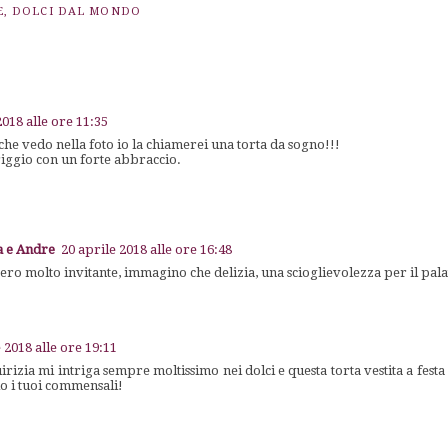
E
,
DOLCI DAL MONDO
2018 alle ore 11:35
he vedo nella foto io la chiamerei una torta da sogno!!!
ggio con un forte abbraccio.
ia e Andre
20 aprile 2018 alle ore 16:48
ro molto invitante, immagino che delizia, una scioglievolezza per il pala
 2018 alle ore 19:11
irizia mi intriga sempre moltissimo nei dolci e questa torta vestita a festa
o i tuoi commensali!