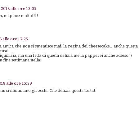
 2018 alle ore 13:05
a, mi piace molto!!!!
8 alle ore 17:25
a amica che non si smentisce mai, la regina dei cheesecake...anche questa 
cara!
quirizia, ma una fetta di questa delizia me la papperei anche adesso ;)
 fine settimana stella!
018 alle ore 15:39
i si illuminano gli occhi. Che delizia questa torta!!