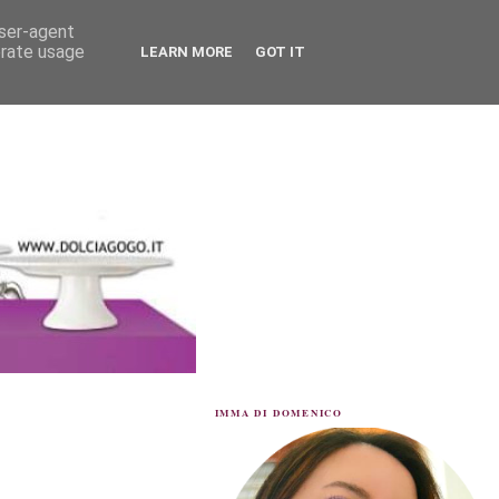
user-agent
erate usage
LEARN MORE
GOT IT
IMMA DI DOMENICO