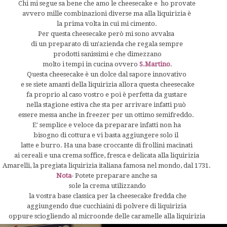
Chi mi segue sa bene che amo le cheesecake e ho provate
avvero mille combinazioni diverse ma alla liquirizia è
la prima volta in cui mi cimento.
Per questa cheesecake però mi sono avvalsa
di un preparato di un'azienda che regala sempre
prodotti sanissimi e che dimezzano
molto i tempi in cucina ovvero
S.Martino
.
Questa cheesecake è un dolce dal sapore innovativo
e se siete amanti della liquirizia allora questa cheesecake
fa proprio al caso vostro e poi è perfetta da gustare
nella stagione estiva che sta per arrivare infatti può
essere messa anche in freezer per un ottimo semifreddo.
E' semplice e veloce da preparare infatti non ha
bisogno di cottura e vi basta aggiungere solo il
latte e burro. Ha una base croccante di frollini macinati
ai cereali e una crema soffice, fresca e delicata alla liquirizia
Amarelli, la pregiata liquirizia italiana famosa nel mondo, dal 1731.
Nota
- Potete preparare anche sa
sole la crema utilizzando
la vostra base classica per la cheesecake fredda che
aggiungendo due cucchiaini di polvere di liquirizia
oppure sciogliendo al microonde delle caramelle alla liquirizia