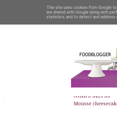
This site uses cookies from Google to 
are shared with Google along with per
statistics, and to detect and address 
.
VENERDÌ 20 APRILE 2018
Mousse cheesecake 