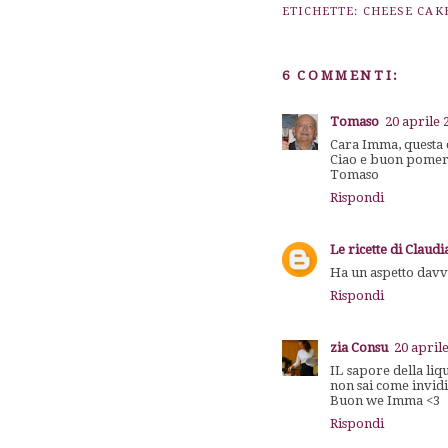
ETICHETTE:
CHEESE CAK
6 COMMENTI:
Tomaso
20 aprile 
Cara Imma, questa c
Ciao e buon pomeri
Tomaso
Rispondi
Le ricette di Claud
Ha un aspetto davve
Rispondi
zia Consu
20 aprile
IL sapore della liqu
non sai come invidi
Buon we Imma <3
Rispondi