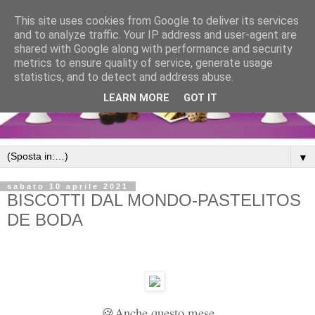
This site uses cookies from Google to deliver its services
and to analyze traffic. Your IP address and user-agent are
shared with Google along with performance and security
metrics to ensure quality of service, generate usage
statistics, and to detect and address abuse.
LEARN MORE
GOT IT
▼
sabato 10 aprile 2021
BISCOTTI DAL MONDO-PASTELITOS
DE BODA
Anche questo mese
🍪