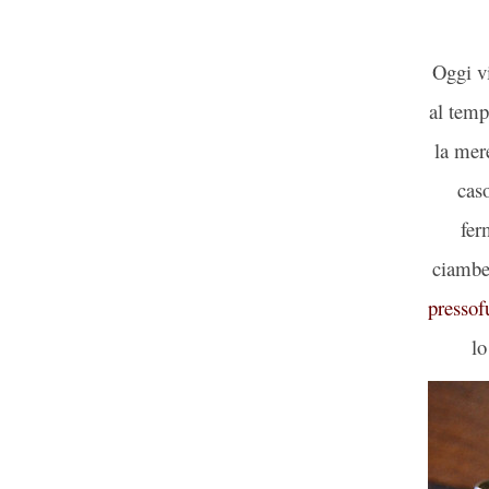
Oggi v
al temp
la mere
cas
fer
ciambe
pressof
lo