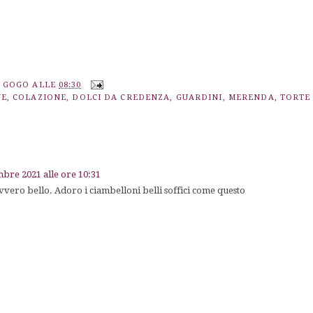
A GOGO
ALLE
08:30
NE
,
COLAZIONE
,
DOLCI DA CREDENZA
,
GUARDINI
,
MERENDA
,
TORTE
bre 2021 alle ore 10:31
vero bello. Adoro i ciambelloni belli soffici come questo