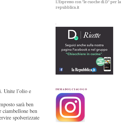
L'Espresso con "le cuoche di D" per la
repubblica.it
.
. Unite l’olio e
IMMADOLCIAGOGO
mposto sarà ben
r ciambellone ben
ervire spolverizzate