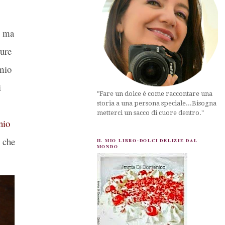
o ma
pure
 mio
i
"Fare un dolce é come raccontare una
storia a una persona speciale...Bisogna
metterci un sacco di cuore dentro."
inio
che
IL MIO LIBRO-DOLCI DELIZIE DAL
MONDO