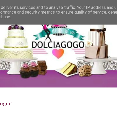
deliver its services and to analyze traffic. Your IP address and 
formance and security metrics to ensure quality of service, gen
abuse.
yogurt