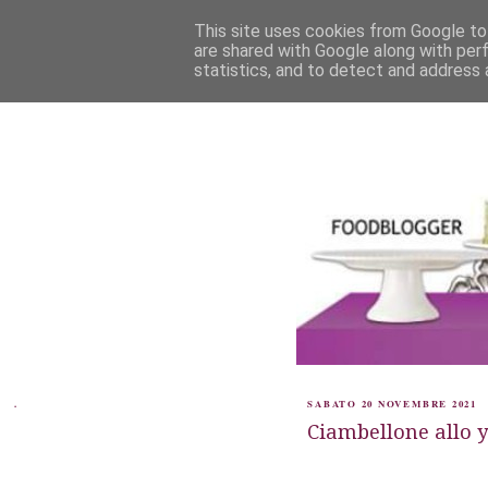
This site uses cookies from Google to 
are shared with Google along with per
statistics, and to detect and address 
.
SABATO 20 NOVEMBRE 2021
Ciambellone allo 