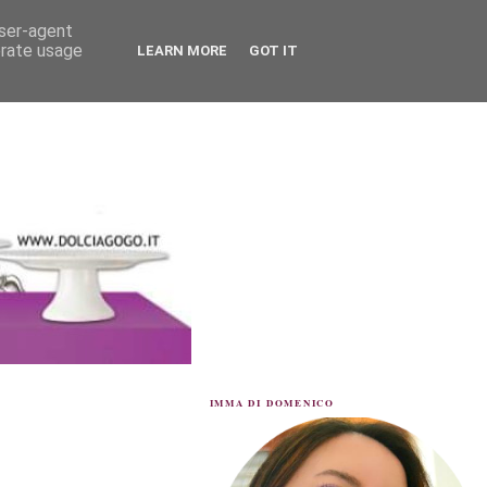
user-agent
erate usage
LEARN MORE
GOT IT
IMMA DI DOMENICO