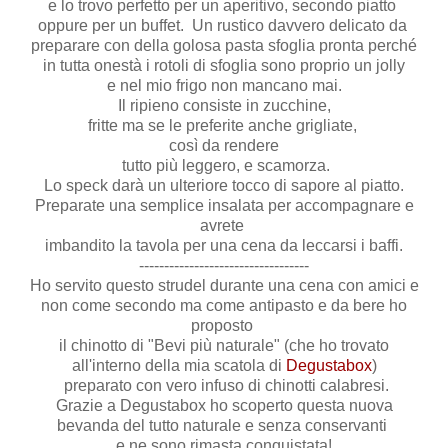
e lo trovo perfetto per un aperitivo, secondo piatto
oppure per un buffet. Un rustico davvero delicato da
preparare con della golosa pasta sfoglia pronta perché
in tutta onestà i rotoli di sfoglia sono proprio un jolly
e nel mio frigo non mancano mai.
Il ripieno consiste in zucchine,
fritte ma se le preferite anche grigliate,
così da rendere
tutto più leggero, e scamorza.
Lo speck darà un ulteriore tocco di sapore al piatto.
Preparate una semplice insalata per accompagnare e
avrete
imbandito la tavola per una cena da leccarsi i baffi.
----------------------------------
Ho servito questo strudel durante una cena con amici e
non come secondo ma come antipasto e da bere ho
proposto
il chinotto di "Bevi più naturale" (che ho trovato
all'interno della mia scatola di
Degustabox
)
preparato con vero infuso di chinotti calabresi.
Grazie a Degustabox ho scoperto questa nuova
bevanda del tutto naturale e senza conservanti
e ne sono rimasta conquistata!