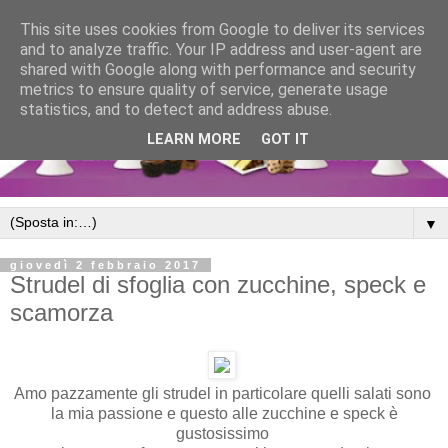
This site uses cookies from Google to deliver its services
and to analyze traffic. Your IP address and user-agent are
shared with Google along with performance and security
metrics to ensure quality of service, generate usage
statistics, and to detect and address abuse.
LEARN MORE
GOT IT
▼
giovedì 2 febbraio 2017
Strudel di sfoglia con zucchine, speck e
scamorza
Amo pazzamente gli strudel in particolare quelli salati sono
la mia passione e questo alle zucchine e speck è
gustosissimo