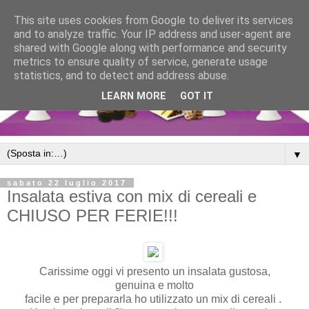
This site uses cookies from Google to deliver its services
and to analyze traffic. Your IP address and user-agent are
shared with Google along with performance and security
metrics to ensure quality of service, generate usage
statistics, and to detect and address abuse.
LEARN MORE
GOT IT
▼
sabato 22 luglio 2017
Insalata estiva con mix di cereali e
CHIUSO PER FERIE!!!
Carissime oggi vi presento un insalata gustosa,
genuina e molto
facile e per prepararla ho utilizzato un mix di cereali .