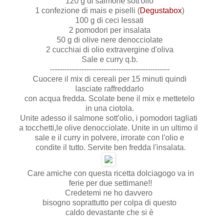
120 g di salmone sott'olio
1 confezione di mais e piselli (
Degustabox
)
100 g di ceci lessati
2 pomodori per insalata
50 g di olive nere denocciolate
2 cucchiai di olio extravergine d'oliva
Sale e curry q.b.
-------------------------------------------------
Cuocere il mix di cereali per 15 minuti quindi
lasciate raffreddarlo
con acqua fredda. Scolate bene il mix e mettetelo
in una ciotola.
Unite adesso il salmone sott'olio, i pomodori tagliati
a tocchetti,le olive denocciolate. Unite in un ultimo il
sale e il curry in polvere, irrorate con l'olio e
condite il tutto. Servite ben fredda l'insalata.
Care amiche con questa ricetta dolciagogo va in
ferie per due settimane!!
Credetemi ne ho davvero
bisogno soprattutto per colpa di questo
caldo devastante che si è