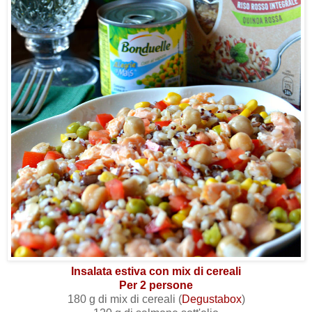
Insalata estiva con mix di cereali
Per 2 persone
180 g di mix di cereali (
Degustabox
)