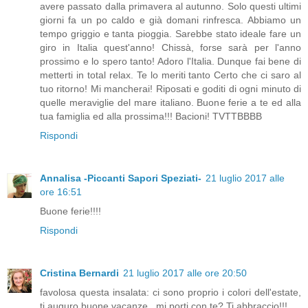
avere passato dalla primavera al autunno. Solo questi ultimi
giorni fa un po caldo e già domani rinfresca. Abbiamo un
tempo griggio e tanta pioggia. Sarebbe stato ideale fare un
giro in Italia quest'anno! Chissà, forse sarà per l'anno
prossimo e lo spero tanto! Adoro l'Italia. Dunque fai bene di
metterti in total relax. Te lo meriti tanto Certo che ci saro al
tuo ritorno! Mi mancherai! Riposati e goditi di ogni minuto di
quelle meraviglie del mare italiano. Buone ferie a te ed alla
tua famiglia ed alla prossima!!! Bacioni! TVTTBBBB
Rispondi
Annalisa -Piccanti Sapori Speziati-
21 luglio 2017 alle
ore 16:51
Buone ferie!!!!
Rispondi
Cristina Bernardi
21 luglio 2017 alle ore 20:50
favolosa questa insalata: ci sono proprio i colori dell'estate,
ti auguro buone vacanze...mi porti con te? Ti abbraccio!!!