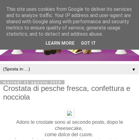
This site uses cookies from Google to deliver its services
and to analyze traffic. Your IP address and user-agent are
shared with Google along with performance and security
metrics to ensure quality of service, generate usage
statistics, and to detect and address abuse.
LEARN MORE
GOT IT
▼
martedì 21 agosto 2018
Crostata di pesche fresca, confettura e
nocciola
Adoro le crostate sono al secondo posto, dopo le
cheesecake,
come dolce del cuore.